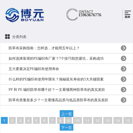
15963676776
分类列表
防草布采购指南：怎样选，才能用五年以上？
如何选择靠谱的PE编织布厂家？7个技巧助您避坑，采购成功
五大要素决定PE编织布使用寿命
什么样的PE编织布使用年限长？揭秘延长寿命的5大关键因素
PP 和 PE 编织防草布哪个好？一文看懂两种防草布的真实差距
防草布质量差多少？一文看懂高品质与低品质防草布的真实差距
上一页
1
2
3
4
5
6
7
8
9
10
11
12
13
14
15
下一页